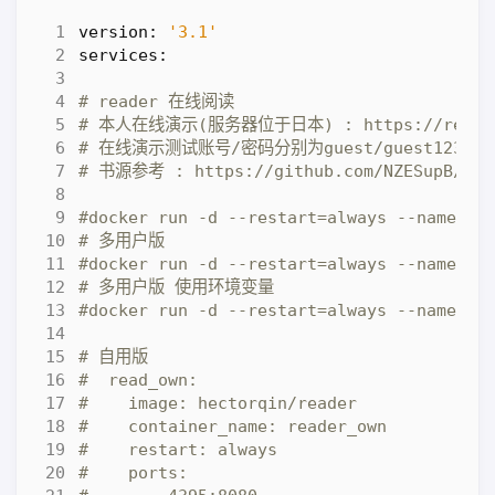
version
:
'3.1'
services
:
# reader 在线阅读
# 本人在线演示(服务器位于日本) : https://reader.
# 在线演示测试账号/密码分别为guest/guest123
# 书源参考 : https://github.com/NZES
#docker run -d --restart=always --name=re
# 多用户版
#docker run -d --restart=always --name=r
# 多用户版 使用环境变量
#docker run -d --restart=always --name=r
# 自用版
#  read_own:
#    image: hectorqin/reader
#    container_name: reader_own
#    restart: always
#    ports: