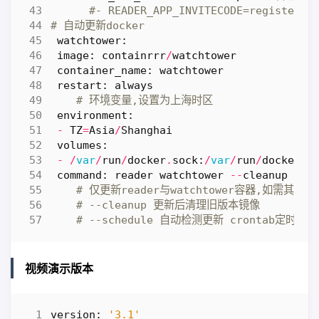
#- READER_APP_INVITECODE=regi
# 自动更新docker
watchtower
:
image
:
containrrr
/
watchtower
container_name
:
watchtower
restart
:
always
# 环境变量,设置为上海时区
environment
:
-
TZ
=
Asia
/
Shanghai
volumes
:
-
/
var
/
run
/
docker
.
sock
:
/
var
/
run
/
docker
.
s
command
:
reader
watchtower
--
cleanup
--
s
# 仅更新reader与watchtower容器,如需其他自行添
# --cleanup 更新后清理旧版本镜像
# --schedule 自动检测更新 crontab定时(
视频演示版本
version
:
'3.1'