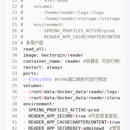
#      - 4395:8080
#    volumes:
#      - /home/reader/logs:/logs
#      - /home/reader/storage:/storage
#    environment:
#      - SPRING_PROFILES_ACTIVE=prod
#      - READER_APP_CACHECHAPTERCONTE
# 多用户版
read_all
:
image
:
hectorqin
/
reader
container_name
:
reader
#容器名 可自行修改
restart
:
always
ports
:
-
4396
:
8080
#4396端口映射可自行修改
volumes
:
-
/
root
/
data
/
docker_data
/
reader
/
logs
:
/
lo
-
/
root
/
data
/
docker_data
/
reader
/
storage
:
environment
:
-
SPRING_PROFILES_ACTIVE
=
prod
-
READER_APP_SECURE
=
true
#开启登录鉴权，开
-
READER_APP_CACHECHAPTERCONTENT
=
true
#是
-
READER_APP_SECUREKEY
=
adminpwd
#管理员密