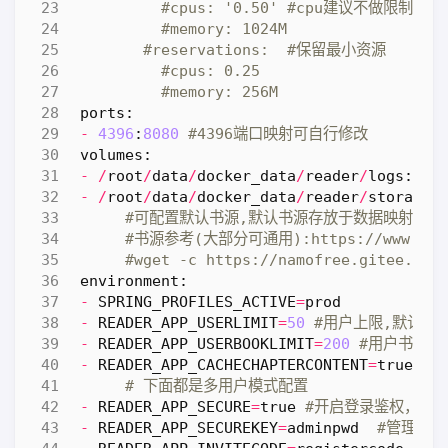
#cpus: '0.50' #cpu建议不做限制,
#memory: 1024M
#reservations:  #保留最小资源
#cpus: 0.25
#memory: 256M
ports
:
-
4396
:
8080
#4396端口映射可自行修改
volumes
:
-
/
root
/
data
/
docker_data
/
reader
/
logs
:
/
lo
-
/
root
/
data
/
docker_data
/
reader
/
storage
:
#可配置默认书源,默认书源存放于数据映射目录中:stora
#书源参考(大部分可通用):https://www.legad
#wget -c https://namofree.gitee.io/
environment
:
-
SPRING_PROFILES_ACTIVE
=
prod
-
READER_APP_USERLIMIT
=
50
#用户上限,默认50
-
READER_APP_USERBOOKLIMIT
=
200
#用户书籍上
-
READER_APP_CACHECHAPTERCONTENT
=
true
#开
# 下面都是多用户模式配置
-
READER_APP_SECURE
=
true
#开启登录鉴权，开
-
READER_APP_SECUREKEY
=
adminpwd
#管理员密