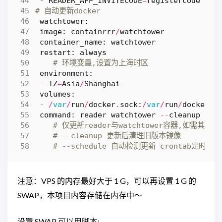
-
READER_APP_INVITECODE
=
registercode
#注
# 自动更新docker
watchtower
:
image
:
containrrr
/
watchtower
container_name
:
watchtower
restart
:
always
# 环境变量,设置为上海时区
environment
:
-
TZ
=
Asia
/
Shanghai
volumes
:
-
/
var
/
run
/
docker
.
sock
:
/
var
/
run
/
docker
.
s
command
:
reader
watchtower
--
cleanup
--
s
# 仅更新reader与watchtower容器,如需其他自行添
# --cleanup 更新后清理旧版本镜像
# --schedule 自动检测更新 crontab定时(
注意：VPS 的内存最好大于 1 G，可以再设置 1 G 的
SWAP，本项目内容存储在内存中～
设置 SWAP 可以用脚本: