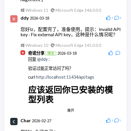
Windows 11
Chrome 148.0.0.0
Windows 11
Microsoft Edge 146.0.0.0
wodty
ddy
2026-05-28
2026-03-18
1
4
回复
@奇诺分享
:
您好lz，配置完了，准备使用，提示：Invalid API
有相关教学么，查了全都是ai。单纯消耗token太贵
key · Fix external API key，这种是什么情况呢？
了
Windows 10
Microsoft Edge 145.0.0.0
Windows 11
Microsoft Edge 148.0.0.0
奇诺分享
2026-03-18
博主
wodty
2026-05-28
回复
@ddy
:
回复
@奇诺分享
:
验证过能正常访问了吗？
有相关教学么，查了全都是ai。单纯消耗token太贵
了
curl
http://localhost:11434/api/tags
Windows 11
Microsoft Edge 148.0.0.0
应该返回你已安装的模
奇诺分享
2026-05-28
博主
型列表
回复
@wodty
:
应该没有，都是集成大模型的。
展开
Android Quince Tart
Chrome 146.0.0.0
Windows 11
Chrome 148.0.0.0
Char
ddy
2026-02-27
2026-03-18
1
1
wodty
2026-05-28
回复
@奇诺分享
: