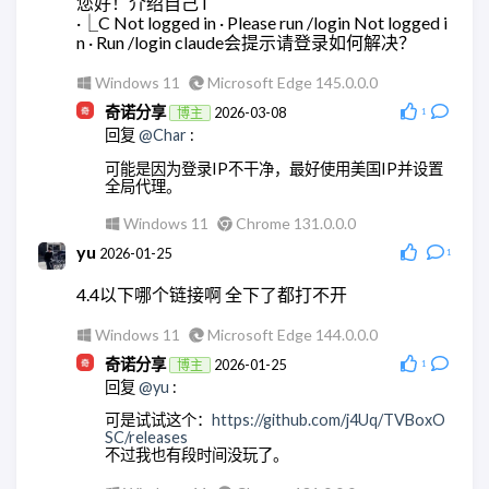
您好！介绍自己 l
回复
@奇诺分享
:
嗯，这里是正常的
·⎿C Not logged in · Please run /login Not logged i
集成没问题，但是全都跑大模型。有点贵。还是用
n · Run /login claude会提示请登录如何解决？
AstrBot api的方便点
Windows 10
Microsoft Edge 145.0.0.0
Windows 11
Microsoft Edge 145.0.0.0
ddy
2026-03-18
Windows 11
Microsoft Edge 148.0.0.0
回复
@奇诺分享
:
奇诺分享
2026-03-08
博主
1
回复
@Char
:
我重新来了一遍，现在可以了，非常感谢！！
可能是因为登录IP不干净，最好使用美国IP并设置
Windows 10
Microsoft Edge 145.0.0.0
全局代理。
奇诺分享
2026-03-18
博主
Windows 11
Chrome 131.0.0.0
回复
@ddy
:
yu
2026-01-25
1
不用客气。
4.4以下哪个链接啊 全下了都打不开
Android Quince Tart
Chrome 146.0.0.0
Windows 11
Microsoft Edge 144.0.0.0
奇诺分享
2026-01-25
博主
1
回复
@yu
:
可是试试这个：
https://github.com/j4Uq/TVBoxO
SC/releases
不过我也有段时间没玩了。