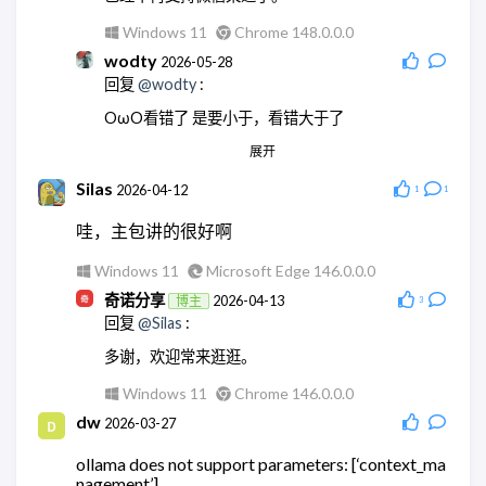
Windows 11
Chrome 148.0.0.0
wodty
2026-05-28
回复
@wodty
:
OωO看错了 是要小于，看错大于了
展开
Linux
Chrome 145.0.0.0
wodty
2026-05-28
Silas
2026-04-12
1
1
回复
@奇诺分享
:
哇，主包讲的很好啊
现在微信机器人都没法玩了
Windows 11
Microsoft Edge 146.0.0.0
Linux
Chrome 145.0.0.0
奇诺分享
2026-04-13
博主
3
奇诺分享
2026-05-28
博主
回复
@Silas
:
回复
@wodty
:
多谢，欢迎常来逛逛。
😄没错
Windows 11
Chrome 146.0.0.0
Windows 11
Chrome 148.0.0.0
dw
2026-03-27
奇诺分享
2026-05-28
博主
回复
@wodty
:
ollama does not support parameters: [‘context_ma
nagement’]
可以试试微信官方的claude机器人。