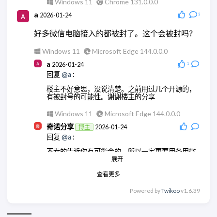
Windows 11
Chrome 131.0.0.0
a
2026-01-24
3
好多微信电脑接入的都被封了。这个会被封吗？
Windows 11
Microsoft Edge 144.0.0.0
a
2026-01-24
1
回复
@a
:
楼主不好意思，没说清楚。之前用过几个开源的，
有被封号的可能性。谢谢楼主的分享
Windows 11
Microsoft Edge 144.0.0.0
奇诺分享
2026-01-24
博主
回复
@a
:
不幸的告诉你有可能会的，所以一定更要用备用微
信号。
展开
查看更多
Windows 11
Chrome 131.0.0.0
奇诺分享
2026-01-24
博主
Powered by
Twikoo
v1.6.39
回复
@a
:
没事。所以一定要用备用号，封了就按提示等几天