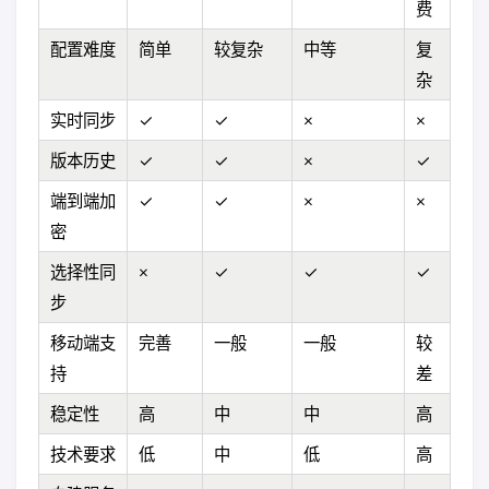
费
配置难度
简单
较复杂
中等
复
杂
实时同步
✓
✓
×
×
版本历史
✓
✓
×
✓
端到端加
✓
✓
×
×
密
选择性同
×
✓
✓
✓
步
移动端支
完善
一般
一般
较
持
差
稳定性
高
中
中
高
技术要求
低
中
低
高