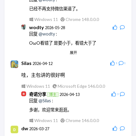
已经不再支持微信渠道了。
Windows 11
Chrome 148.0.0.0
wodty
2026-05-28
回复
@wodty
:
OωO看错了 是要小于，看错大于了
展开
Linux
Chrome 145.0.0.0
wodty
2026-05-28
Silas
2026-04-12
1
1
回复
@奇诺分享
:
哇，主包讲的很好啊
现在微信机器人都没法玩了
Windows 11
Microsoft Edge 146.0.0.0
Linux
Chrome 145.0.0.0
奇诺分享
2026-04-13
博主
3
奇诺分享
2026-05-28
博主
回复
@Silas
:
回复
@wodty
:
多谢，欢迎常来逛逛。
😄没错
Windows 11
Chrome 146.0.0.0
Windows 11
Chrome 148.0.0.0
dw
2026-03-27
奇诺分享
2026-05-28
博主