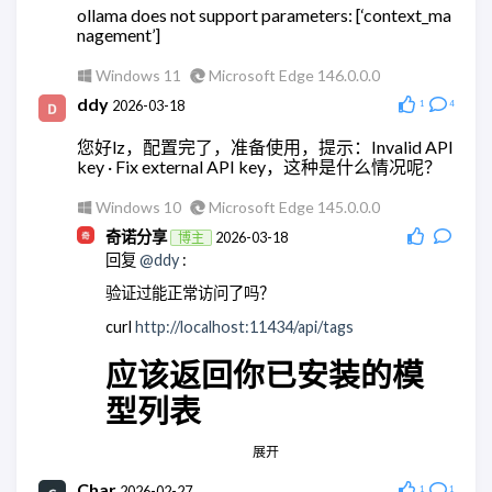
回复
@wodty
:
ollama does not support parameters: [‘context_ma
nagement’]
可以试试微信官方的claude机器人。
Windows 11
Chrome 148.0.0.0
Windows 11
Microsoft Edge 146.0.0.0
wodty
ddy
2026-05-28
2026-03-18
1
4
回复
@奇诺分享
:
您好lz，配置完了，准备使用，提示：Invalid API
有相关教学么，查了全都是ai。单纯消耗token太贵
key · Fix external API key，这种是什么情况呢？
了
Windows 10
Microsoft Edge 145.0.0.0
Windows 11
Microsoft Edge 148.0.0.0
奇诺分享
2026-03-18
博主
wodty
2026-05-28
回复
@ddy
:
回复
@奇诺分享
:
验证过能正常访问了吗？
有相关教学么，查了全都是ai。单纯消耗token太贵
了
curl
http://localhost:11434/api/tags
Windows 11
Microsoft Edge 148.0.0.0
应该返回你已安装的模
奇诺分享
2026-05-28
博主
型列表
回复
@wodty
:
应该没有，都是集成大模型的。
展开
Android Quince Tart
Chrome 146.0.0.0
Windows 11
Chrome 148.0.0.0
Char
ddy
2026-02-27
1
1