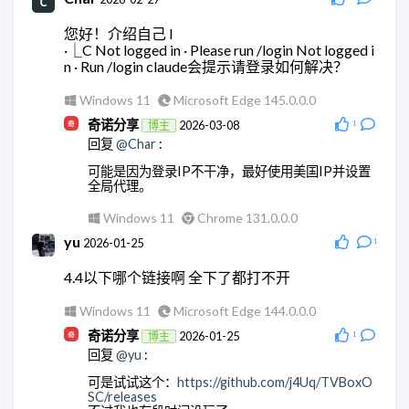
2026-03-18
wodty
2026-05-28
回复
@奇诺分享
:
您好！介绍自己 l
回复
@奇诺分享
:
嗯，这里是正常的
·⎿C Not logged in · Please run /login Not logged i
集成没问题，但是全都跑大模型。有点贵。还是用
n · Run /login claude会提示请登录如何解决？
AstrBot api的方便点
Windows 10
Microsoft Edge 145.0.0.0
Windows 11
Microsoft Edge 145.0.0.0
ddy
2026-03-18
Windows 11
Microsoft Edge 148.0.0.0
回复
@奇诺分享
:
奇诺分享
2026-03-08
博主
1
回复
@Char
:
我重新来了一遍，现在可以了，非常感谢！！
可能是因为登录IP不干净，最好使用美国IP并设置
Windows 10
Microsoft Edge 145.0.0.0
全局代理。
奇诺分享
2026-03-18
博主
Windows 11
Chrome 131.0.0.0
回复
@ddy
:
yu
2026-01-25
1
不用客气。
4.4以下哪个链接啊 全下了都打不开
Android Quince Tart
Chrome 146.0.0.0
Windows 11
Microsoft Edge 144.0.0.0
奇诺分享
2026-01-25
博主
1
回复
@yu
:
可是试试这个：
https://github.com/j4Uq/TVBoxO
SC/releases