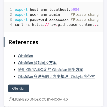
export
hostname
=
localhost
:
5984
export
username
=
admin
#Please change a
export
password
=
xxxxxxxxx
#Please change a
curl
-
s
https
:
//
raw
.
githubusercontent
.
com
/
References
Obsidian
Obsidian 多端同步方案
使用 Git 实现稳定的 Obsidian 同步方案
Obsidian 多设备同步方案整理 - Oskyla 烹茶室
Obsidian
LICENSED UNDER CC BY-NC-SA 4.0