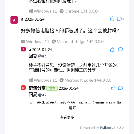
不过我也有段时间没玩了。
Windows 11
Chrome 131.0.0.0
a
2026-01-24
3
好多微信电脑接入的都被封了。这个会被封吗？
Windows 11
Microsoft Edge 144.0.0.0
a
2026-01-24
1
回复
@a
:
楼主不好意思，没说清楚。之前用过几个开源的，
有被封号的可能性。谢谢楼主的分享
Windows 11
Microsoft Edge 144.0.0.0
奇诺分享
2026-01-24
博主
回复
@a
:
不幸的告诉你有可能会的，所以一定更要用备用微
信号。
展开
查看更多
Windows 11
Chrome 131.0.0.0
奇诺分享
2026-01-24
博主
Powered by
Twikoo
v1.6.39
回复
@a
: