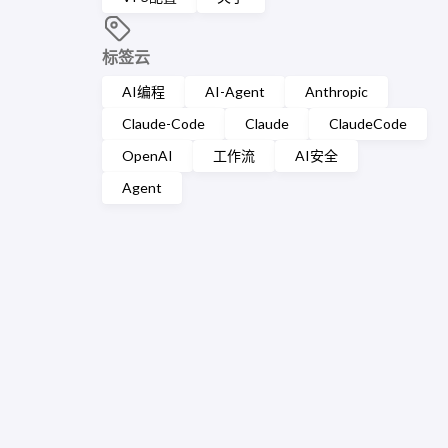
标签云
AI编程
AI-Agent
Anthropic
Claude-Code
Claude
ClaudeCode
OpenAI
工作流
AI安全
Agent