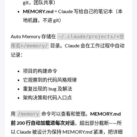
git，团队共享）
MEMORY.md
= Claude 写给自己的笔记本（本
地机器，不进 git）
Auto Memory 存储在
~/.claude/projects/<仓
目录。Claude 会在工作过程中自动
库名>/memory/
记录：
项目的构建命令
它观察到的代码风格规律
重复出现的 bug 及解法
架构决策和代码入口点
用
命令可以查看和管理。
MEMORY.md
/memory
前 200 行自动加载进每次对话
，超出部分截断——所
以 Claude 被设计为保持 MEMORY.md 紧凑，把详细