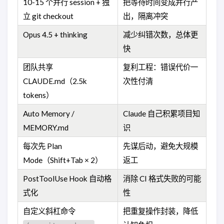
10-15 个并行 session + 独
把等待时间变成并行产
立 git checkout
出，隔离冲突
Opus 4.5 + thinking
减少纠错次数，总体更
快
团队共享
复利工程：错误代价一
CLAUDE.md（2.5k
次性付清
tokens）
Auto Memory /
Claude 自己积累项目知
MEMORY.md
识
每次先 Plan
先谋后动，避免大规模
Mode（Shift+Tab × 2）
返工
PostToolUse Hook 自动格
消除 CI 格式失败的可能
式化
性
自定义斜杠命令
把重复操作封装，降低