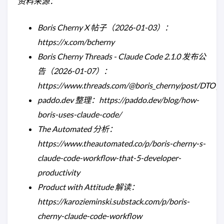
资料来源：
Boris Cherny X 帖子（2026-01-03）：
https://x.com/bcherny
Boris Cherny Threads - Claude Code 2.1.0 发布公
告（2026-01-07）：
https://www.threads.com/@boris_cherny/post/DTO
paddo.dev 整理：https://paddo.dev/blog/how-
boris-uses-claude-code/
The Automated 分析：
https://www.theautomated.co/p/boris-cherny-s-
claude-code-workflow-that-5-developer-
productivity
Product with Attitude 解读：
https://karozieminski.substack.com/p/boris-
cherny-claude-code-workflow