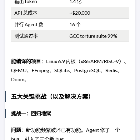
输出 token
1.4 亿
API 总成本
~$20,000
并行 Agent 数
16 个
测试通过率
GCC torture suite 99%
能编译的项目
：Linux 6.9 内核（x86/ARM/RISC-V）、
QEMU、FFmpeg、SQLite、PostgreSQL、Redis、
Doom。
五大关键挑战（以及解决方案）
挑战一：回归地狱
问题
：新功能频繁破坏已有功能。Agent 修了一个
bug，引入了三个新 bug。