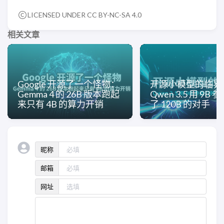
LICENSED UNDER CC BY-NC-SA 4.0
相关文章
Google 开源了一个怪物：
开源小模型的临界
Gemma 4 的 26B 版本跑起
Qwen 3.5 用 9B
来只有 4B 的算力开销
了 120B 的对手
昵称
邮箱
网址