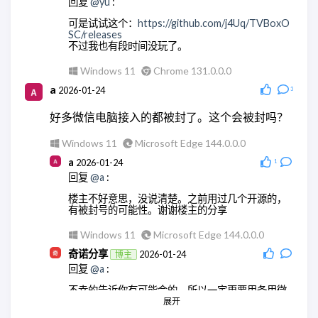
回复
@yu
:
可是试试这个：
https://github.com/j4Uq/TVBoxO
SC/releases
不过我也有段时间没玩了。
Windows 11
Chrome 131.0.0.0
a
2026-01-24
3
好多微信电脑接入的都被封了。这个会被封吗？
Windows 11
Microsoft Edge 144.0.0.0
a
2026-01-24
1
回复
@a
:
楼主不好意思，没说清楚。之前用过几个开源的，
有被封号的可能性。谢谢楼主的分享
Windows 11
Microsoft Edge 144.0.0.0
奇诺分享
2026-01-24
博主
回复
@a
:
不幸的告诉你有可能会的，所以一定更要用备用微
信号。
展开