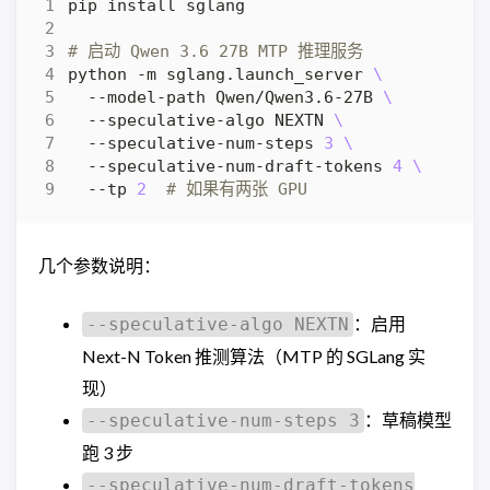
# 启动 Qwen 3.6 27B MTP 推理服务
python -m sglang.launch_server 
  --model-path Qwen/Qwen3.6-27B 
  --speculative-algo NEXTN 
  --speculative-num-steps 
3
  --speculative-num-draft-tokens 
4
  --tp 
2
# 如果有两张 GPU
几个参数说明：
：启用
--speculative-algo NEXTN
Next-N Token 推测算法（MTP 的 SGLang 实
现）
：草稿模型
--speculative-num-steps 3
跑 3 步
--speculative-num-draft-tokens