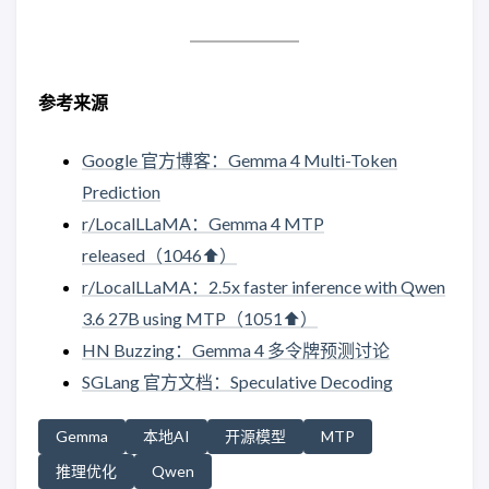
参考来源
Google 官方博客：Gemma 4 Multi-Token
Prediction
r/LocalLLaMA：Gemma 4 MTP
released（1046⬆️）
r/LocalLLaMA：2.5x faster inference with Qwen
3.6 27B using MTP（1051⬆️）
HN Buzzing：Gemma 4 多令牌预测讨论
SGLang 官方文档：Speculative Decoding
Gemma
本地AI
开源模型
MTP
推理优化
Qwen