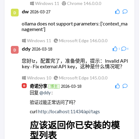
Windows 11
Chrome 146.0.0.0
Windows 11
Chrome 148.0.0.0
dw
2026-03-27
奇诺分享
2026-05-28
博主
回复
@wodty
:
ollama does not support parameters: [‘context_ma
nagement’]
可以试试微信官方的claude机器人。
Windows 11
Chrome 148.0.0.0
Windows 11
Microsoft Edge 146.0.0.0
wodty
ddy
2026-05-28
2026-03-18
1
4
回复
@奇诺分享
:
您好lz，配置完了，准备使用，提示：Invalid API
有相关教学么，查了全都是ai。单纯消耗token太贵
key · Fix external API key，这种是什么情况呢？
了
Windows 10
Microsoft Edge 145.0.0.0
Windows 11
Microsoft Edge 148.0.0.0
奇诺分享
2026-03-18
博主
wodty
2026-05-28
回复
@ddy
:
回复
@奇诺分享
:
验证过能正常访问了吗？
有相关教学么，查了全都是ai。单纯消耗token太贵
了
curl
http://localhost:11434/api/tags
Windows 11
Microsoft Edge 148.0.0.0
应该返回你已安装的模
奇诺分享
2026-05-28
博主
型列表
回复
@wodty
: