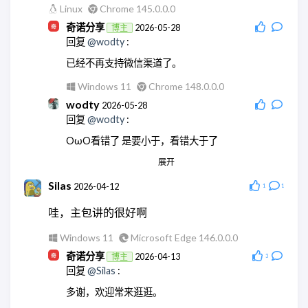
Linux
Chrome 145.0.0.0
奇诺分享
2026-05-28
博主
回复
@wodty
:
已经不再支持微信渠道了。
Windows 11
Chrome 148.0.0.0
wodty
2026-05-28
回复
@wodty
:
OωO看错了 是要小于，看错大于了
展开
Linux
Chrome 145.0.0.0
wodty
2026-05-28
Silas
2026-04-12
1
1
回复
@奇诺分享
:
哇，主包讲的很好啊
现在微信机器人都没法玩了
Windows 11
Microsoft Edge 146.0.0.0
Linux
Chrome 145.0.0.0
奇诺分享
2026-04-13
博主
3
奇诺分享
2026-05-28
博主
回复
@Silas
:
回复
@wodty
:
多谢，欢迎常来逛逛。
😄没错