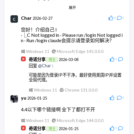
应该没有，都是集成大模型的。
展开
Android Quince Tart
Chrome 146.0.0.0
Windows 11
Chrome 148.0.0.0
Char
ddy
2026-02-27
2026-03-18
1
1
wodty
2026-05-28
回复
@奇诺分享
:
您好！介绍自己 l
回复
@奇诺分享
:
嗯，这里是正常的
·⎿C Not logged in · Please run /login Not logged i
集成没问题，但是全都跑大模型。有点贵。还是用
n · Run /login claude会提示请登录如何解决？
AstrBot api的方便点
Windows 10
Microsoft Edge 145.0.0.0
Windows 11
Microsoft Edge 145.0.0.0
ddy
2026-03-18
Windows 11
Microsoft Edge 148.0.0.0
回复
@奇诺分享
:
奇诺分享
2026-03-08
博主
1
回复
@Char
:
我重新来了一遍，现在可以了，非常感谢！！
可能是因为登录IP不干净，最好使用美国IP并设置
Windows 10
Microsoft Edge 145.0.0.0
全局代理。
奇诺分享
2026-03-18
博主
Windows 11
Chrome 131.0.0.0
回复
@ddy
:
yu
2026-01-25
1
不用客气。
4.4以下哪个链接啊 全下了都打不开
Android Quince Tart
Chrome 146.0.0.0
Windows 11
Microsoft Edge 144.0.0.0
奇诺分享
2026-01-25
博主
1