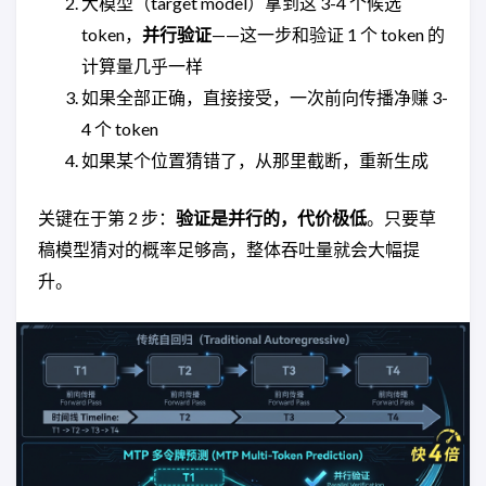
大模型（target model）拿到这 3-4 个候选
token，
并行验证
——这一步和验证 1 个 token 的
计算量几乎一样
如果全部正确，直接接受，一次前向传播净赚 3-
4 个 token
如果某个位置猜错了，从那里截断，重新生成
关键在于第 2 步：
验证是并行的，代价极低
。只要草
稿模型猜对的概率足够高，整体吞吐量就会大幅提
升。