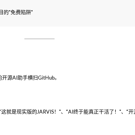
目的"免费陷阱"
的开源AI助手横扫GitHub。
就是现实版的JARVIS！"、“AI终于能真正干活了！"、“