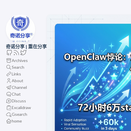
奇诺分享 | 重在分享
Archives
Search
Links
About
Channel
Chat
Discuss
Excalidraw
Gsearch
home