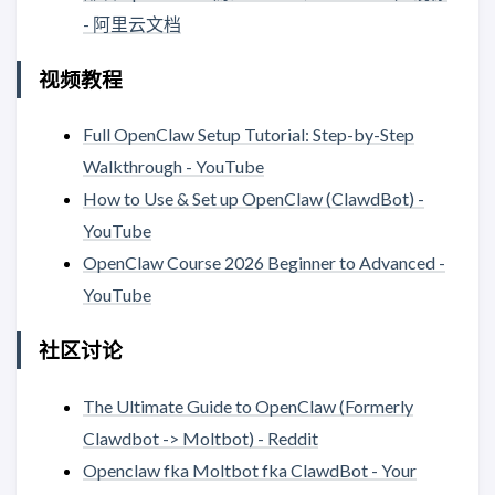
- 阿里云文档
视频教程
Full OpenClaw Setup Tutorial: Step-by-Step
Walkthrough - YouTube
How to Use & Set up OpenClaw (ClawdBot) -
YouTube
OpenClaw Course 2026 Beginner to Advanced -
YouTube
社区讨论
The Ultimate Guide to OpenClaw (Formerly
Clawdbot -> Moltbot) - Reddit
Openclaw fka Moltbot fka ClawdBot - Your