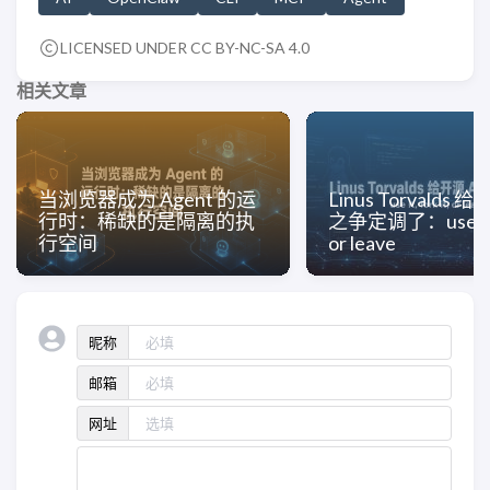
LICENSED UNDER CC BY-NC-SA 4.0
相关文章
当浏览器成为 Agent 的运
Linus Torvalds 给
行时：稀缺的是隔离的执
之争定调了：use it, f
行空间
or leave
昵称
邮箱
网址