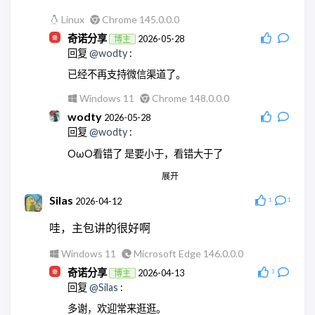
Linux
Chrome 145.0.0.0
奇诺分享
2026-05-28
博主
回复
@wodty
:
已经不再支持微信渠道了。
Windows 11
Chrome 148.0.0.0
wodty
2026-05-28
回复
@wodty
:
OωO看错了 是要小于，看错大于了
展开
Linux
Chrome 145.0.0.0
wodty
2026-05-28
Silas
2026-04-12
1
1
回复
@奇诺分享
:
哇，主包讲的很好啊
现在微信机器人都没法玩了
Windows 11
Microsoft Edge 146.0.0.0
Linux
Chrome 145.0.0.0
奇诺分享
2026-04-13
博主
3
奇诺分享
2026-05-28
博主
回复
@Silas
:
回复
@wodty
:
多谢，欢迎常来逛逛。
😄没错