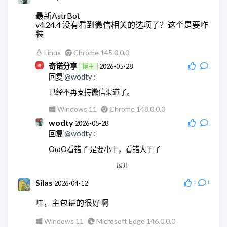
最新AstrBot
v4.24.4 没有看到微信相关的选项了？这个是要咋
装
Linux
Chrome 145.0.0.0
奇诺分享
2026-05-28
博主
回复
@wodty
:
已经不再支持微信渠道了。
Windows 11
Chrome 148.0.0.0
wodty
2026-05-28
回复
@wodty
:
OωO看错了 是要小于，看错大于了
展开
Linux
Chrome 145.0.0.0
wodty
2026-05-28
Silas
2026-04-12
1
1
回复
@奇诺分享
:
哇，主包讲的很好啊
现在微信机器人都没法玩了
Windows 11
Microsoft Edge 146.0.0.0
Linux
Chrome 145.0.0.0