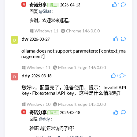
奇诺分享
2026-04-13
博主
3
奇诺分享
2026-05-28
博主
回复
@Silas
:
回复
@wodty
:
多谢，欢迎常来逛逛。
😄没错
Windows 11
Chrome 146.0.0.0
Windows 11
Chrome 148.0.0.0
dw
2026-03-27
奇诺分享
2026-05-28
博主
回复
@wodty
:
ollama does not support parameters: [‘context_ma
nagement’]
可以试试微信官方的claude机器人。
Windows 11
Chrome 148.0.0.0
Windows 11
Microsoft Edge 146.0.0.0
wodty
ddy
2026-05-28
2026-03-18
1
4
回复
@奇诺分享
:
您好lz，配置完了，准备使用，提示：Invalid API
有相关教学么，查了全都是ai。单纯消耗token太贵
key · Fix external API key，这种是什么情况呢？
了
Windows 10
Microsoft Edge 145.0.0.0
Windows 11
Microsoft Edge 148.0.0.0
奇诺分享
2026-03-18
博主
wodty
2026-05-28
回复
@ddy
:
回复
@奇诺分享
:
验证过能正常访问了吗？
有相关教学么，查了全都是ai。单纯消耗token太贵
了