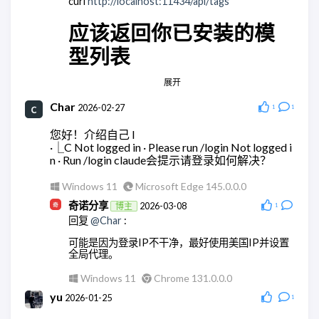
curl
http://localhost:11434/api/tags
Windows 11
Microsoft Edge 148.0.0.0
应该返回你已安装的模
奇诺分享
2026-05-28
博主
型列表
回复
@wodty
:
应该没有，都是集成大模型的。
展开
Android Quince Tart
Chrome 146.0.0.0
Windows 11
Chrome 148.0.0.0
Char
ddy
2026-02-27
2026-03-18
1
1
wodty
2026-05-28
回复
@奇诺分享
:
您好！介绍自己 l
回复
@奇诺分享
:
嗯，这里是正常的
·⎿C Not logged in · Please run /login Not logged i
集成没问题，但是全都跑大模型。有点贵。还是用
n · Run /login claude会提示请登录如何解决？
AstrBot api的方便点
Windows 10
Microsoft Edge 145.0.0.0
Windows 11
Microsoft Edge 145.0.0.0
ddy
2026-03-18
Windows 11
Microsoft Edge 148.0.0.0
回复
@奇诺分享
:
奇诺分享
2026-03-08
博主
1
回复
@Char
:
我重新来了一遍，现在可以了，非常感谢！！
可能是因为登录IP不干净，最好使用美国IP并设置
Windows 10
Microsoft Edge 145.0.0.0
全局代理。
奇诺分享
2026-03-18
博主
Windows 11
Chrome 131.0.0.0
回复
@ddy
:
yu
2026-01-25
1
不用客气。