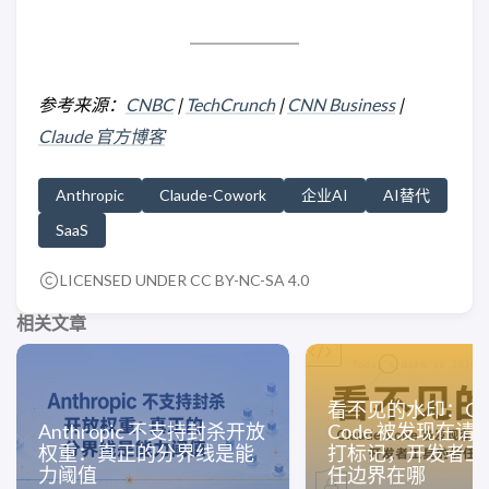
参考来源：
CNBC
|
TechCrunch
|
CNN Business
|
Claude 官方博客
Anthropic
Claude-Cowork
企业AI
AI替代
SaaS
LICENSED UNDER CC BY-NC-SA 4.0
相关文章
看不见的水印：Cla
Anthropic 不支持封杀开放
Code 被发现在请
权重：真正的分界线是能
打标记，开发者工
力阈值
任边界在哪