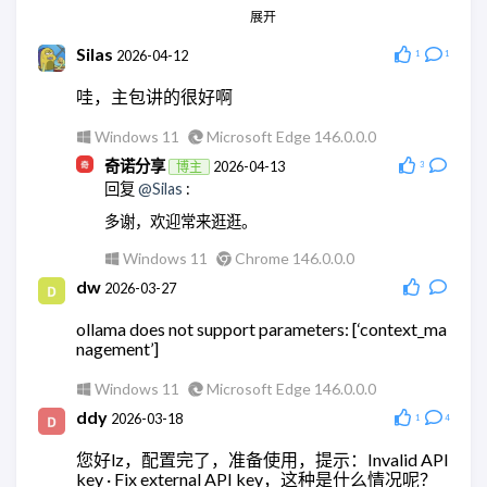
展开
Linux
Chrome 145.0.0.0
wodty
2026-05-28
Silas
2026-04-12
1
1
回复
@奇诺分享
:
哇，主包讲的很好啊
现在微信机器人都没法玩了
Windows 11
Microsoft Edge 146.0.0.0
Linux
Chrome 145.0.0.0
奇诺分享
2026-04-13
博主
3
奇诺分享
2026-05-28
博主
回复
@Silas
:
回复
@wodty
:
多谢，欢迎常来逛逛。
😄没错
Windows 11
Chrome 146.0.0.0
Windows 11
Chrome 148.0.0.0
dw
2026-03-27
奇诺分享
2026-05-28
博主
回复
@wodty
:
ollama does not support parameters: [‘context_ma
nagement’]
可以试试微信官方的claude机器人。
Windows 11
Chrome 148.0.0.0
Windows 11
Microsoft Edge 146.0.0.0
wodty
ddy
2026-05-28
2026-03-18
1
4
回复
@奇诺分享
:
您好lz，配置完了，准备使用，提示：Invalid API
有相关教学么，查了全都是ai。单纯消耗token太贵
key · Fix external API key，这种是什么情况呢？