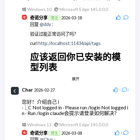
了
Windows 10
Microsoft Edge 145.0.0.0
Windows 11
Microsoft Edge 148.0.0.0
奇诺分享
2026-03-18
博主
wodty
2026-05-28
回复
@ddy
:
回复
@奇诺分享
:
验证过能正常访问了吗？
有相关教学么，查了全都是ai。单纯消耗token太贵
了
curl
http://localhost:11434/api/tags
Windows 11
Microsoft Edge 148.0.0.0
应该返回你已安装的模
奇诺分享
2026-05-28
博主
型列表
回复
@wodty
:
应该没有，都是集成大模型的。
展开
Android Quince Tart
Chrome 146.0.0.0
Windows 11
Chrome 148.0.0.0
Char
ddy
2026-02-27
2026-03-18
1
1
wodty
2026-05-28
回复
@奇诺分享
:
您好！介绍自己 l
回复
@奇诺分享
:
嗯，这里是正常的
·⎿C Not logged in · Please run /login Not logged i
集成没问题，但是全都跑大模型。有点贵。还是用
n · Run /login claude会提示请登录如何解决？
AstrBot api的方便点
Windows 10
Microsoft Edge 145.0.0.0
Windows 11
Microsoft Edge 145.0.0.0
ddy
2026-03-18
Windows 11
Microsoft Edge 148.0.0.0
回复
@奇诺分享
:
奇诺分享
2026-03-08
博主
1
回复
@Char
: