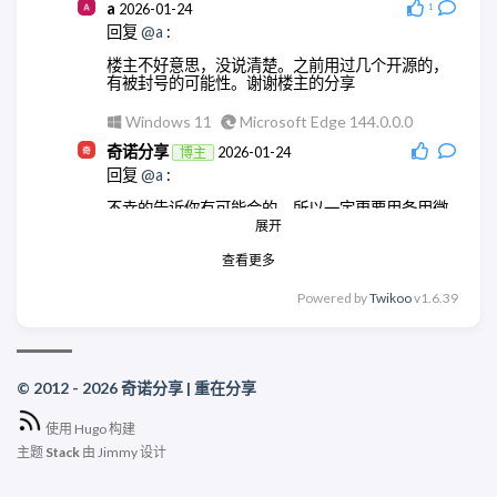
a
2026-01-24
1
回复
@a
:
楼主不好意思，没说清楚。之前用过几个开源的，
有被封号的可能性。谢谢楼主的分享
Windows 11
Microsoft Edge 144.0.0.0
奇诺分享
2026-01-24
博主
回复
@a
:
不幸的告诉你有可能会的，所以一定更要用备用微
信号。
展开
查看更多
Windows 11
Chrome 131.0.0.0
奇诺分享
2026-01-24
博主
Powered by
Twikoo
v1.6.39
回复
@a
:
没事。所以一定要用备用号，封了就按提示等几天
后申请解封。
© 2012 - 2026 奇诺分享 | 重在分享
Windows 11
Chrome 131.0.0.0
使用
Hugo
构建
主题
Stack
由
Jimmy
设计