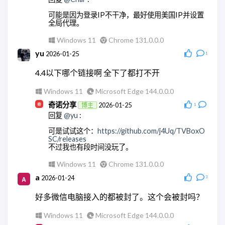
我重新来了一遍，现在可以了，非常感谢！！
可能是因为登录IP不干净，最好使用美国IP并设置
Windows 10
Microsoft Edge 145.0.0.0
全局代理。
奇诺分享
2026-03-18
博主
Windows 11
Chrome 131.0.0.0
回复
@ddy
:
yu
2026-01-25
1
不用客气。
4.4以下哪个链接啊 全下了都打不开
Android Quince Tart
Chrome 146.0.0.0
Windows 11
Microsoft Edge 144.0.0.0
奇诺分享
2026-01-25
博主
1
回复
@yu
:
可是试试这个：
https://github.com/j4Uq/TVBoxO
SC/releases
不过我也有段时间没玩了。
Windows 11
Chrome 131.0.0.0
a
2026-01-24
3
好多微信电脑接入的都被封了。这个会被封吗？
Windows 11
Microsoft Edge 144.0.0.0