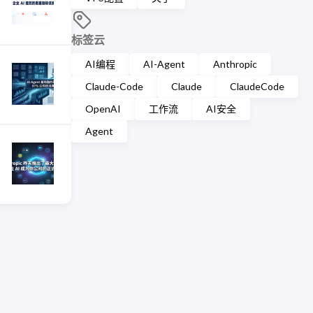
标签云
AI编程
AI-Agent
Anthropic
Claude-Code
Claude
ClaudeCode
OpenAI
工作流
AI安全
Agent