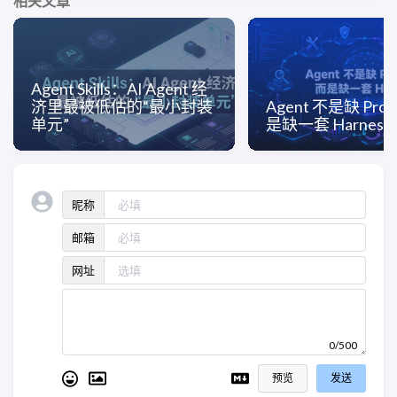
相关文章
Agent Skills：AI Agent 经
济里最被低估的“最小封装
Agent 不是缺 Pro
单元”
是缺一套 Harness
昵称
邮箱
网址
0/500
预览
发送