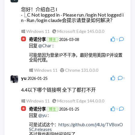
wodty
2026-05-28
回复
@奇诺分享
:
您好！介绍自己 l
回复
@奇诺分享
:
嗯，这里是正常的
·⎿C Not logged in · Please run /login Not logged i
集成没问题，但是全都跑大模型。有点贵。还是用
n · Run /login claude会提示请登录如何解决？
AstrBot api的方便点
Windows 10
Microsoft Edge 145.0.0.0
Windows 11
Microsoft Edge 145.0.0.0
ddy
2026-03-18
Windows 11
Microsoft Edge 148.0.0.0
回复
@奇诺分享
:
奇诺分享
2026-03-08
博主
1
回复
@Char
:
我重新来了一遍，现在可以了，非常感谢！！
可能是因为登录IP不干净，最好使用美国IP并设置
Windows 10
Microsoft Edge 145.0.0.0
全局代理。
奇诺分享
2026-03-18
博主
Windows 11
Chrome 131.0.0.0
回复
@ddy
:
yu
2026-01-25
1
不用客气。
4.4以下哪个链接啊 全下了都打不开
Android Quince Tart
Chrome 146.0.0.0
Windows 11
Microsoft Edge 144.0.0.0
奇诺分享
2026-01-25
博主
1
回复
@yu
:
可是试试这个：
https://github.com/j4Uq/TVBoxO
SC/releases
不过我也有段时间没玩了。