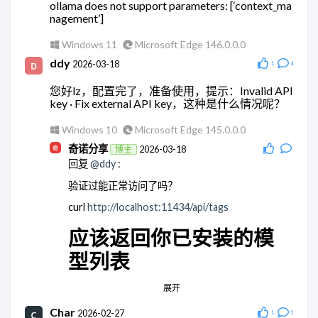
ollama does not support parameters: [‘context_ma
nagement’]
可以试试微信官方的claude机器人。
Windows 11
Chrome 148.0.0.0
Windows 11
Microsoft Edge 146.0.0.0
wodty
ddy
2026-05-28
2026-03-18
1
4
回复
@奇诺分享
:
您好lz，配置完了，准备使用，提示：Invalid API
有相关教学么，查了全都是ai。单纯消耗token太贵
key · Fix external API key，这种是什么情况呢？
了
Windows 10
Microsoft Edge 145.0.0.0
Windows 11
Microsoft Edge 148.0.0.0
奇诺分享
2026-03-18
博主
wodty
2026-05-28
回复
@ddy
:
回复
@奇诺分享
:
验证过能正常访问了吗？
有相关教学么，查了全都是ai。单纯消耗token太贵
了
curl
http://localhost:11434/api/tags
Windows 11
Microsoft Edge 148.0.0.0
应该返回你已安装的模
奇诺分享
2026-05-28
博主
型列表
回复
@wodty
:
应该没有，都是集成大模型的。
展开
Android Quince Tart
Chrome 146.0.0.0
Windows 11
Chrome 148.0.0.0
Char
ddy
2026-02-27
2026-03-18
1
1