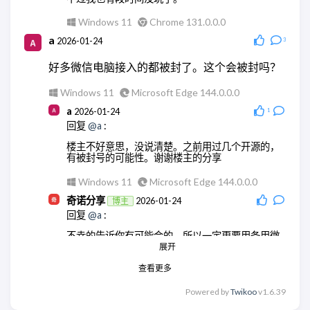
Windows 11
Chrome 131.0.0.0
a
2026-01-24
3
好多微信电脑接入的都被封了。这个会被封吗？
Windows 11
Microsoft Edge 144.0.0.0
a
2026-01-24
1
回复
@a
:
楼主不好意思，没说清楚。之前用过几个开源的，
有被封号的可能性。谢谢楼主的分享
Windows 11
Microsoft Edge 144.0.0.0
奇诺分享
2026-01-24
博主
回复
@a
:
不幸的告诉你有可能会的，所以一定更要用备用微
信号。
展开
查看更多
Windows 11
Chrome 131.0.0.0
奇诺分享
2026-01-24
博主
Powered by
Twikoo
v1.6.39
回复
@a
: