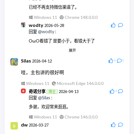
已经不再支持微信渠道了。
Windows 11
Chrome 148.0.0.0
wodty
2026-05-28
回复
@wodty
:
OωO看错了 是要小于，看错大于了
展开
Linux
Chrome 145.0.0.0
wodty
2026-05-28
Silas
2026-04-12
1
1
回复
@奇诺分享
:
哇，主包讲的很好啊
现在微信机器人都没法玩了
Windows 11
Microsoft Edge 146.0.0.0
Linux
Chrome 145.0.0.0
奇诺分享
2026-04-13
博主
3
奇诺分享
2026-05-28
博主
回复
@Silas
:
回复
@wodty
:
多谢，欢迎常来逛逛。
😄没错
Windows 11
Chrome 146.0.0.0
Windows 11
Chrome 148.0.0.0
dw
2026-03-27
奇诺分享
2026-05-28
博主
回复
@wodty
: