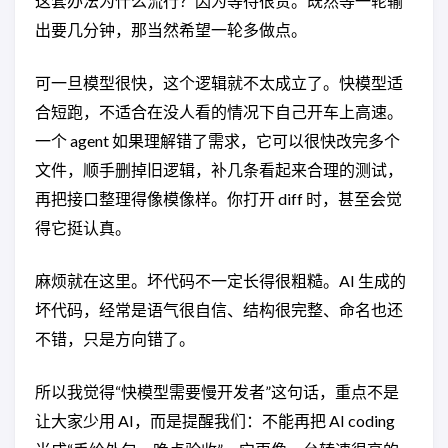
这套办法为什么流行？因为等待很贵。既然等一轮输
出要几分钟，那当然希望一轮多做点。
可一旦模型很快，这个逻辑就不太成立了。快模型适
合短跑，不适合在没人看的情况下自己开车上高速。
一个 agent 如果理解错了需求，它可以很快改完多个
文件，顺手删掉旧逻辑，补几条看起来合理的测试，
再把接口整理得像模像样。你打开 diff 时，甚至会觉
得它挺认真。
麻烦就在这里。坏代码不一定长得很粗糙。AI 生成的
坏代码，经常是语气很自信、结构很完整、命名也还
不错，只是方向错了。
所以我觉得“快模型需要慢开发者”这句话，重点不是
让大家少用 AI，而是提醒我们：不能再把 AI coding