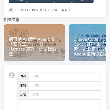
LICENSED UNDER CC BY-NC-SA 4.0
相关文章
别再给 AI 编程 Agent 堆
Claude Code、Cu
「软件工厂」：好
Codex 都在触发
Harness 的第一步是做减
警：企业该怎么给 
法
Agent 重新做白
昵称
邮箱
网址