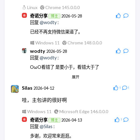
Linux
Chrome 145.0.0.0
奇诺分享
2026-05-28
博主
回复
@wodty
:
已经不再支持微信渠道了。
Windows 11
Chrome 148.0.0.0
wodty
2026-05-28
回复
@wodty
:
OωO看错了 是要小于，看错大于了
展开
Linux
Chrome 145.0.0.0
wodty
2026-05-28
Silas
2026-04-12
1
1
回复
@奇诺分享
:
哇，主包讲的很好啊
现在微信机器人都没法玩了
Windows 11
Microsoft Edge 146.0.0.0
Linux
Chrome 145.0.0.0
奇诺分享
2026-04-13
博主
3
奇诺分享
2026-05-28
博主
回复
@Silas
:
回复
@wodty
:
多谢，欢迎常来逛逛。
😄没错