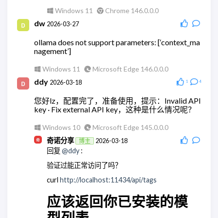
Windows 11
Chrome 146.0.0.0
Windows 11
Chrome 148.0.0.0
dw
2026-03-27
奇诺分享
2026-05-28
博主
回复
@wodty
:
ollama does not support parameters: [‘context_ma
nagement’]
可以试试微信官方的claude机器人。
Windows 11
Chrome 148.0.0.0
Windows 11
Microsoft Edge 146.0.0.0
wodty
ddy
2026-05-28
2026-03-18
1
4
回复
@奇诺分享
:
您好lz，配置完了，准备使用，提示：Invalid API
有相关教学么，查了全都是ai。单纯消耗token太贵
key · Fix external API key，这种是什么情况呢？
了
Windows 10
Microsoft Edge 145.0.0.0
Windows 11
Microsoft Edge 148.0.0.0
奇诺分享
2026-03-18
博主
wodty
2026-05-28
回复
@ddy
:
回复
@奇诺分享
:
验证过能正常访问了吗？
有相关教学么，查了全都是ai。单纯消耗token太贵
了
curl
http://localhost:11434/api/tags
Windows 11
Microsoft Edge 148.0.0.0
应该返回你已安装的模
奇诺分享
2026-05-28
博主
型列表
回复
@wodty
: