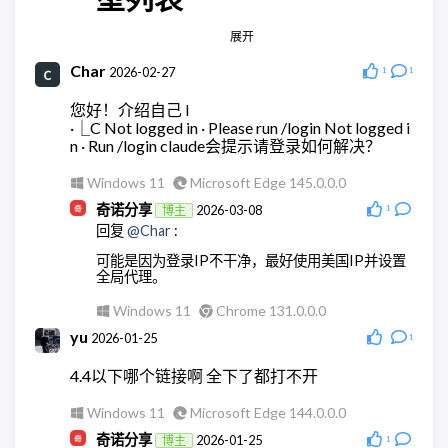
应该没有，都是集成大模型的。
展开
Android Quince Tart
Chrome 146.0.0.0
Windows 11
Chrome 148.0.0.0
Char
ddy
2026-02-27
2026-03-18
1
1
wodty
2026-05-28
回复
@奇诺分享
:
您好！介绍自己 l
回复
@奇诺分享
:
嗯，这里是正常的
·⎿C Not logged in · Please run /login Not logged i
集成没问题，但是全都跑大模型。有点贵。还是用
n · Run /login claude会提示请登录如何解决？
AstrBot api的方便点
Windows 10
Microsoft Edge 145.0.0.0
Windows 11
Microsoft Edge 145.0.0.0
ddy
2026-03-18
Windows 11
Microsoft Edge 148.0.0.0
回复
@奇诺分享
:
奇诺分享
2026-03-08
博主
1
回复
@Char
:
我重新来了一遍，现在可以了，非常感谢！！
可能是因为登录IP不干净，最好使用美国IP并设置
Windows 10
Microsoft Edge 145.0.0.0
全局代理。
奇诺分享
2026-03-18
博主
Windows 11
Chrome 131.0.0.0
回复
@ddy
:
yu
2026-01-25
1
不用客气。
4.4以下哪个链接啊 全下了都打不开
Android Quince Tart
Chrome 146.0.0.0
Windows 11
Microsoft Edge 144.0.0.0
奇诺分享
2026-01-25
博主
1