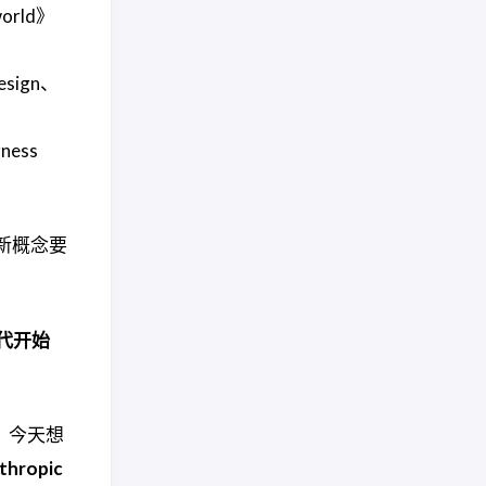
world》
esign、
rness
新概念要
 时代开始
节。今天想
hropic