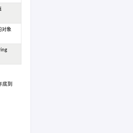
值
的对象
ing
 年底到