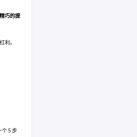
精巧的提
的红利。
个 5 步