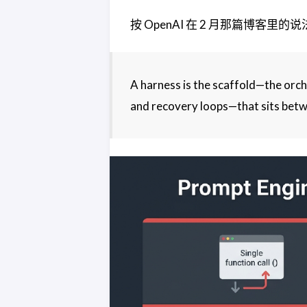
按 OpenAI 在 2 月那篇博客里的
A harness is the scaffold—the orc
and recovery loops—that sits betw