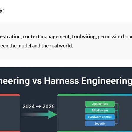
说法：
hestration, context management, tool wiring, permission bou
een the model and the real world.