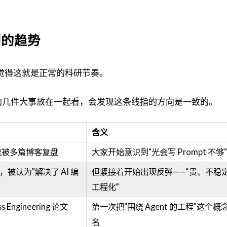
到的趋势
会觉得这就是正常的科研节奏。
6 年中的几件大事放在一起看，会发现这条线指的方向是一致的。
含义
工作流被多篇博客复盘
大家开始意识到"光会写 Prompt 不够"
 周年，被认为"解决了 AI 编
但紧接着开始出现反弹——“贵、不稳
工程化”
s Engineering 论文
第一次把"围绕 Agent 的工程"这个
名