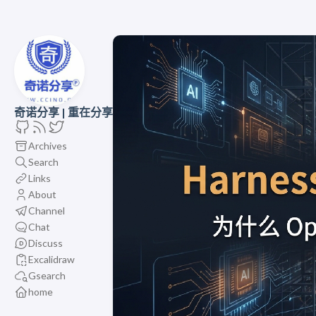
奇诺分享 | 重在分享
Archives
Search
Links
About
Channel
Chat
Discuss
Excalidraw
Gsearch
home