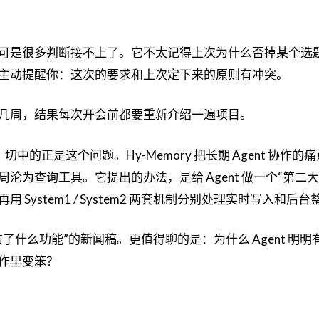
可是很多判断接不上了。它不太记得上次为什么否掉某个选
主动提醒你：这次的要求和上次定下来的原则有冲突。
几周，结果每次开会前都要重新介绍一遍项目。
，切中的正是这个问题。Hy-Memory 把长期 Agent 协作的
为查询工具。它提出的办法，是给 Agent 做一个“第二大脑
System1 / System2 两套机制分别处理实时写入和后台
了什么功能”的新闻稿。更值得聊的是：为什么 Agent 明明
作里变笨？