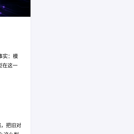
础事实：模
型在这一
缩，把旧对