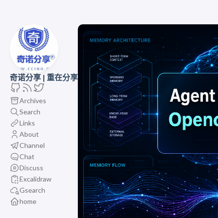
奇诺分享 | 重在分享
Archives
Search
Links
About
Channel
Chat
Discuss
Excalidraw
Gsearch
home