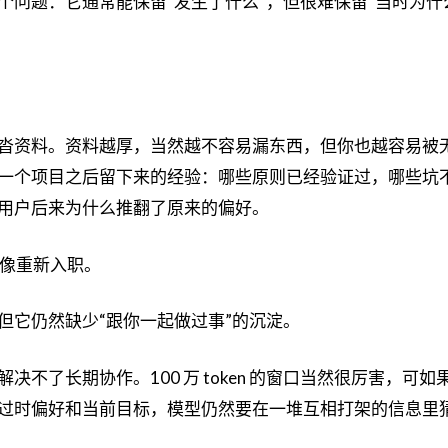
个问题：它通常能保留“发生了什么”，但很难保留“当时为什
沓资料。资料越厚，当然越不容易漏东西，但你也越容易被
一个项目之后留下来的经验：哪些原则已经验证过，哪些坑
用户后来为什么推翻了原来的偏好。
次都像重新入职。
但它仍然缺少“跟你一起做过事”的沉淀。
不了长期协作。100 万 token 的窗口当然很厉害，可如
过时偏好和当前目标，模型仍然要在一堆互相打架的信息里