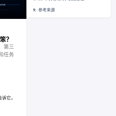
参考来源
变笨？
伴，第三
和任务
告诉它，