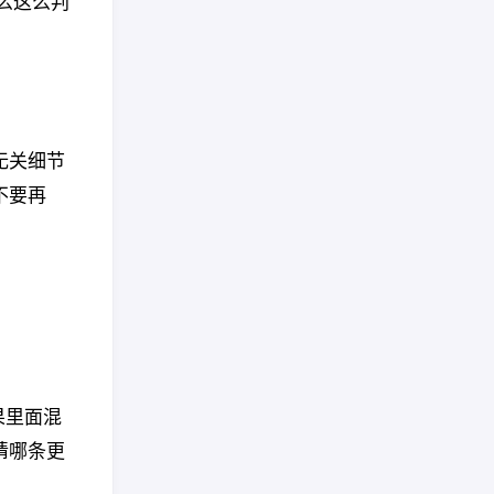
么这么判
无关细节
不要再
果里面混
猜哪条更