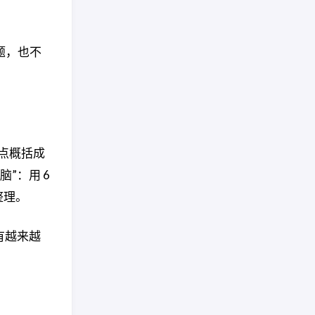
题，也不
痛点概括成
”：用 6
整理。
有越来越