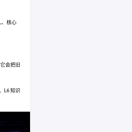
L、核心
。
则它会把旧
、L6 知识