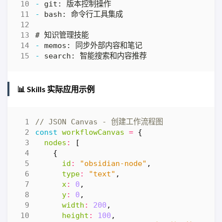
-
-
-
-
📊 Skills 实际应用示例
const
workflowCanvas
=
{
nodes
:
[
{
id
:
"obsidian-node"
,
type
:
"text"
,
x
:
0
,
y
:
0
,
width
:
200
,
height
:
100
,