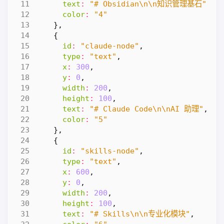
text
:
"# Obsidian\n\n知识管理基石"
,
color
:
"4"
},
{
id
:
"claude-node"
,
type
:
"text"
,
x
:
300
,
y
:
0
,
width
:
200
,
height
:
100
,
text
:
"# Claude Code\n\nAI 助理"
,
color
:
"5"
},
{
id
:
"skills-node"
,
type
:
"text"
,
x
:
600
,
y
:
0
,
width
:
200
,
height
:
100
,
text
:
"# Skills\n\n专业化模块"
,