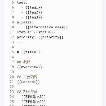
-
-
-
-
-
-