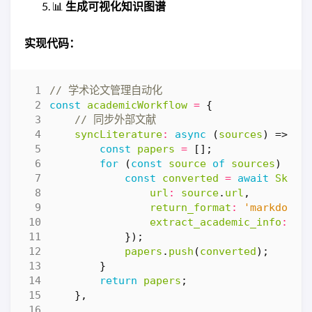
📊
生成可视化知识图谱
实现代码：
const
academicWorkflow
=
{
syncLiterature
:
async
(
sources
)
=>
{
const
papers
=
[];
for
(
const
source
of
sources
)
{
const
converted
=
await
Skill
url
:
source
.
url
,
return_format
:
'markdown'
extract_academic_info
:
tr
});
papers
.
push
(
converted
);
}
return
papers
;
},