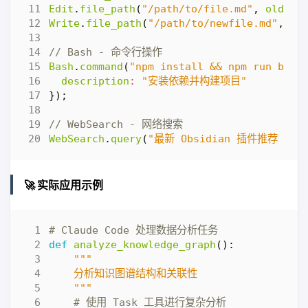
Edit
.
file_path
(
"/path/to/file.md"
,
old_co
Write
.
file_path
(
"/path/to/newfile.md"
,
co
Bash
.
command
(
"npm install && npm run buil
description
:
"安装依赖并构建项目"
});
WebSearch
.
query
(
"最新 Obsidian 插件推荐 2025
🚀 实际应用示例
# Claude Code 处理数据分析任务
def
analyze_knowledge_graph
():
    """
# 使用 Task 工具进行复杂分析