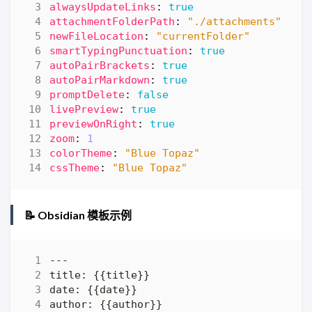
alwaysUpdateLinks
:
true
attachmentFolderPath
:
"./attachments"
newFileLocation
:
"currentFolder"
smartTypingPunctuation
:
true
autoPairBrackets
:
true
autoPairMarkdown
:
true
promptDelete
:
false
livePreview
:
true
previewOnRight
:
true
zoom
:
1
colorTheme
:
"Blue Topaz"
cssTheme
:
"Blue Topaz"
📝 Obsidian 模板示例