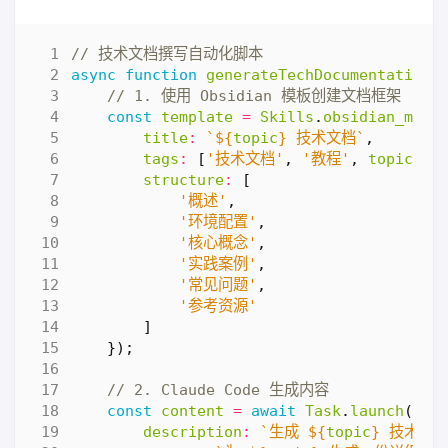
async
function
generateTechDocumentation
(
const
template
=
Skills
.
obsidian_mark
title
:
`
${
topic
}
 技术文档`
,
tags
:
[
'技术文档'
,
'教程'
,
topic
],
structure
:
[
'概述'
,
'环境配置'
,
'核心概念'
,
'实践案例'
,
'常见问题'
,
'参考资源'
]
});
const
content
=
await
Task
.
launch
({
description
:
`生成 
${
topic
}
 技术文档