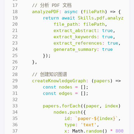
analyzePDF
:
async
(
filePath
)
=>
{
return
await
Skills
.
pdf
.
analyze
({
file_path
:
filePath
,
extract_abstract
:
true
,
extract_keywords
:
true
,
extract_references
:
true
,
generate_summary
:
true
});
},
createKnowledgeGraph
:
(
papers
)
=>
{
const
nodes
=
[];
const
edges
=
[];
papers
.
forEach
((
paper
,
index
)
=>
nodes
.
push
({
id
:
`paper-
${
index
}
`
,
type
:
'text'
,
x
:
Math
.
random
()
*
800
,