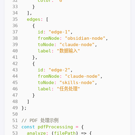
color
:
"6"
}
],
edges
:
[
{
id
:
"edge-1"
,
fromNode
:
"obsidian-node"
,
toNode
:
"claude-node"
,
label
:
"数据输入"
},
{
id
:
"edge-2"
,
fromNode
:
"claude-node"
,
toNode
:
"skills-node"
,
label
:
"任务处理"
}
]
};
const
pdfProcessing
=
{
analyze
:
(
filePath
)
=>
{