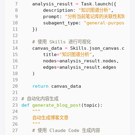
analysis_result
=
Task
.
launch
({
description
:
"知识图谱分析"
,
prompt
:
"分析当前笔记库的关联性和知识
subagent_type
:
"general-purpose"
})
# 使用 Skills 进行可视化
canvas_data
=
Skills
.
json_canvas
.
crea
title
=
"知识图谱分析"
,
nodes
=
analysis_result
.
nodes
,
edges
=
analysis_result
.
edges
)
return
canvas_data
# 自动化内容生成
def
generate_blog_post
(
topic
):
    """
# 使用 Claude Code 生成内容