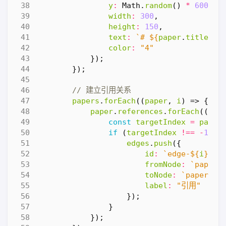
y
:
Math
.
random
()
*
600
,
width
:
300
,
height
:
150
,
text
:
`# 
${
paper
.
title
}
\n
color
:
"4"
});
});
papers
.
forEach
((
paper
,
i
)
=>
{
paper
.
references
.
forEach
((
ref
const
targetIndex
=
paper
if
(
targetIndex
!==
-
1
)
{
edges
.
push
({
id
:
`edge-
${
i
}
-
${
fromNode
:
`paper-
toNode
:
`paper-
${
label
:
"引用"
});
}
});