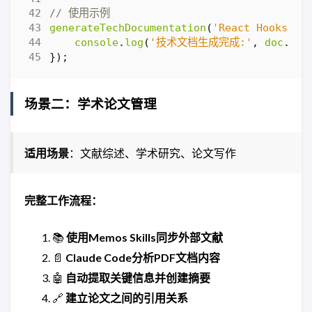
generateTechDocumentation
(
'React Hooks'
).
console
.
log
(
'技术文档生成完成:'
,
doc
.
tit
});
场景二：学术论文管理
适用场景
：文献综述、学术研究、论文写作
完整工作流程：
📚
使用Memos Skills同步外部文献
📄
Claude Code分析PDF文档内容
🤖
自动提取关键信息并创建摘要
🔗
建立论文之间的引用关系