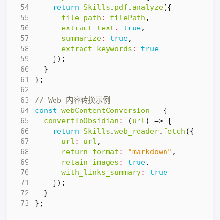
return
Skills
.
pdf
.
analyze
({
file_path
:
filePath
,
extract_text
:
true
,
summarize
:
true
,
extract_keywords
:
true
});
}
};
const
webContentConversion
=
{
convertToObsidian
:
(
url
)
=>
{
return
Skills
.
web_reader
.
fetch
({
url
:
url
,
return_format
:
"markdown"
,
retain_images
:
true
,
with_links_summary
:
true
});
}
};