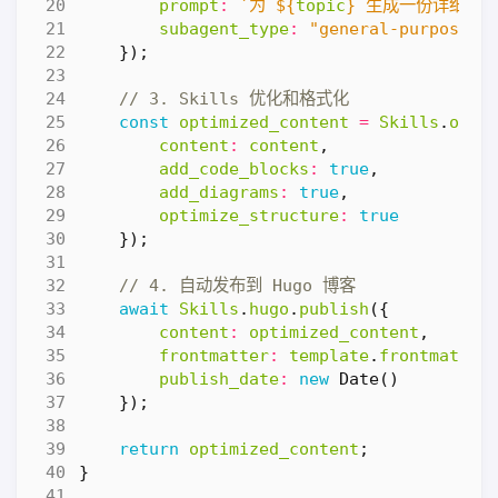
prompt
:
`为 
${
topic
}
 生成一份详细的
subagent_type
:
"general-purpose"
});
const
optimized_content
=
Skills
.
obsi
content
:
content
,
add_code_blocks
:
true
,
add_diagrams
:
true
,
optimize_structure
:
true
});
await
Skills
.
hugo
.
publish
({
content
:
optimized_content
,
frontmatter
:
template
.
frontmatter
publish_date
:
new
Date
()
});
return
optimized_content
;
}