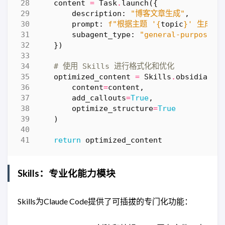
content
=
Task
.
launch
({
description
:
"博客文章生成"
,
prompt
:
f
"根据主题 '
{
topic
}
' 生成一
subagent_type
:
"general-purpose"
})
# 使用 Skills 进行格式化和优化
optimized_content
=
Skills
.
obsidian_m
content
=
content
,
add_callouts
=
True
,
optimize_structure
=
True
)
return
optimized_content
Skills：专业化能力模块
Skills为Claude Code提供了可插拔的专门化功能：