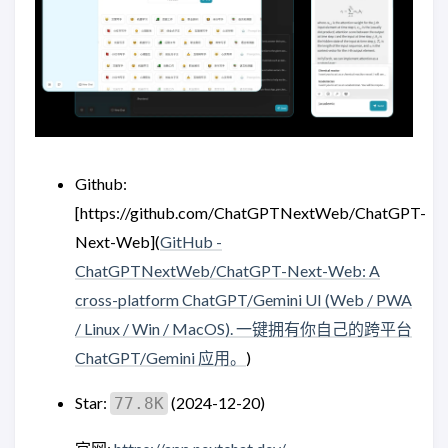
Github:
[https://github.com/ChatGPTNextWeb/ChatGPT-
Next-Web](
GitHub -
ChatGPTNextWeb/ChatGPT-Next-Web: A
cross-platform ChatGPT/Gemini UI (Web / PWA
/ Linux / Win / MacOS). 一键拥有你自己的跨平台
ChatGPT/Gemini 应用。
)
Star:
(2024-12-20)
77.8K