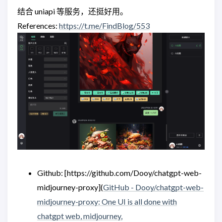
结合 uniapi 等服务，还挺好用。
References:
https://t.me/FindBlog/553
Github: [https://github.com/Dooy/chatgpt-web-
midjourney-proxy](
GitHub - Dooy/chatgpt-web-
midjourney-proxy: One UI is all done with
chatgpt web, midjourney,