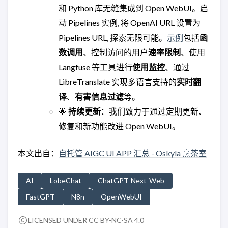
和 Python 库无缝集成到 Open WebUI。启
动 Pipelines 实例, 将 OpenAI URL 设置为
Pipelines URL, 探索无限可能。
示例
包括
函
数调用
、控制访问的用户
速率限制
、使用
Langfuse 等工具进行
使用监控
、通过
LibreTranslate 实现多语言支持的
实时翻
译
、
有害信息过滤
等。
🌟
持续更新
：我们致力于通过定期更新、
修复和新功能改进 Open WebUI。
本文出自：
自托管 AIGC UI APP 汇总 - Oskyla 烹茶室
AI
LobeChat
ChatGPT-Next-Web
FastGPT
N8n
OpenWebUI
LICENSED UNDER CC BY-NC-SA 4.0