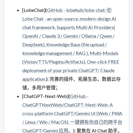
[LobeChat](
GitHub - lobehub/lobe-chat: 🤯
Lobe Chat - an open-source, modern-design AI
chat framework. Supports Multi AI Providers(
OpenAI / Claude 3 / Gemini / Ollama / Qwen /
DeepSeek), Knowledge Base (file upload /
knowledge management / RAG ), Multi-Modals
(Vision/TTS/Plugins/Artifacts). One-click FREE
deployment of your private ChatGPT/ Claude
application.
): 完善的插件、拓展生态，数据云存
储，多用户管理；
[ChatGPT-Next-Web](
GitHub -
ChatGPTNextWeb/ChatGPT-Next-Web: A
cross-platform ChatGPT/Gemini UI (Web / PWA
/ Linux / Win / MacOS). 一键拥有你自己的跨平台
ChatGPT/Gemini 应用。
): 聚焦在 AI Chat 助手，