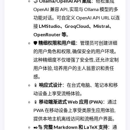
🤝
Ollama/OpenAI API 集成
：轻松集成
OpenAI 兼容 API, 实现与 Ollama 模型的多
功能对话。可自定义 OpenAI API URL 以连
接
LMStudio、GroqCloud、Mistral、
OpenRouter 等
。
🛡️
精细权限和用户组
：管理员可创建详细
的用户角色和权限, 确保安全的用户环境。
这种精细度不仅增强了安全性, 还允许定制
用户体验, 培养用户的主人翁意识和责任
感。
📱
响应式设计
：在台式电脑、笔记本和移
动设备上享受流畅体验。
📱
移动端渐进式 Web 应用 (PWA)
：通过
PWA 在移动设备上享受类原生应用体验,
提供本地主机离线访问和流畅用户界面。
✒️🔢
完整 Markdown 和 LaTeX 支持
：通