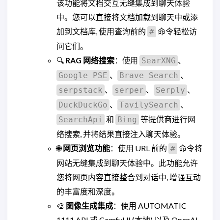
该功能将文档交互无缝集成到聊天体验
中。您可以直接将文档加载到聊天中或添
加到文档库, 使用查询前的
命令轻松访
#
问它们。
🔍
RAG 网络搜索
：使用
、
SearXNG
、
、
Google PSE
Brave Search
、
、
、
serpstack
serper
Serply
、
、
DuckDuckGo
TavilySearch
和
等提供商进行网
SearchApi
Bing
络搜索, 并将结果直接注入聊天体验。
🌐
网页浏览功能
：使用 URL 前的
命令将
#
网站无缝集成到聊天体验中。此功能允许
您将网页内容直接整合到对话中, 增强互动
的丰富度和深度。
🎨
图像生成集成
：使用 AUTOMATIC
1111 API 或 ComfyUI (本地) 以及 OpenAI