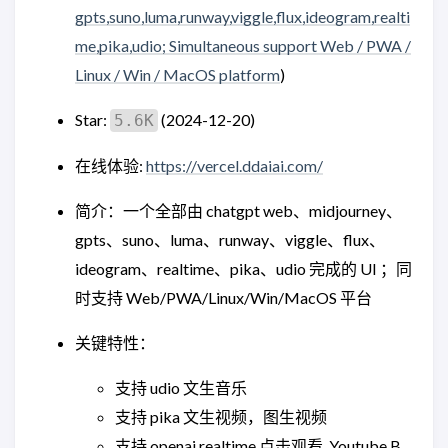
gpts,suno,luma,runway,viggle,flux,ideogram,realti
me,pika,udio; Simultaneous support Web / PWA /
Linux / Win / MacOS platform
)
Star:
(2024-12-20)
5.6K
在线体验:
https://vercel.ddaiai.com/
简介：一个全部由 chatgpt web、midjourney、
gpts、suno、luma、runway、viggle、flux、
ideogram、realtime、pika、udio 完成的 UI ；同
时支持 Web/PWA/Linux/Win/MacOS 平台
关键特性：
支持 udio 文生音乐
支持 pika 文生视频，图生视频
支持 openai realtime 点击观看. Youtube B