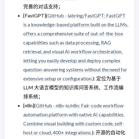
完善的对话支持；
[FastGPT](
GitHub - labring/FastGPT: FastGPT
is a knowledge-based platform built on the LLMs,
offers a comprehensive suite of out-of-the-box
capabilities such as data processing, RAG
retrieval, and visual AI workflow orchestration,
letting you easily develop and deploy complex
question-answering systems without the need for
extensive setup or configuration.
): 定位为基于
LLM 大语言模型的知识库问答系统、工作流编
排系统；
[n8n](
GitHub - n8n-io/n8n: Fair-code workflow
automation platform with native AI capabilities.
Combine visual building with custom code, self-
host or cloud, 400+ integrations.
): 开源的自动化