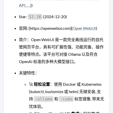
API, …)
)
Star:
(2024-12-20)
52.1K
官网: [https://openwebui.com](
Open WebUI
)
简介：Open WebUI 是一款完全离线运行的自托
管网页平台，具有可扩展性强、功能完备、操作
便捷等特点。该平台可对接 Ollama 以及符合
OpenAI 标准的多种大模型接口。
关键特性：
🚀
轻松设置
：使用 Docker 或 Kubernetes
(kubectl, kustomize 或 helm) 无缝安装, 支
持
和
标签镜像, 带来无
:ollama
:cuda
忧体验。