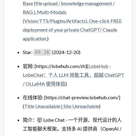
Base (file upload / knowledge management /
RAG ), Multi-Modals
(Vision/TTS/Plugins/Artifacts). One-click FREE
deployment of your private ChatGPT/ Claude
application.
)
Star:
(2024-12-20)
49.2K
官网: [https://lobehub.com/zh](
LobeHub -
LobeChat：个人 LLM 效能工具，超越 ChatGPT
/ OLLaMA 使用体验
)
在线体验: [https://chat-preview.lobehub.com/]
(
Title Unavailable | Site Unreachable
)
简介：🤯 Lobe Chat - 一个开源、现代设计的人
工智能聊天框架。支持多 AI 提供商（OpenAI /