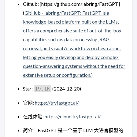
Github: [https://github.com/labring/FastGPT]
(
GitHub - labring/FastGPT: FastGPT is a
knowledge-based platform built on the LLMs,
offers a comprehensive suite of out-of-the-box
capabilities such as data processing, RAG
retrieval, and visual AI workflow orchestration,
letting you easily develop and deploy complex
question-answering systems without the need for
extensive setup or configuration.
)
Star:
(2024-12-20)
19.1K
官网:
https://tryfastgpt.ai/
在线体验:
https://cloud.tryfastgpt.ai/
简介：FastGPT 是一个基于 LLM 大语言模型的