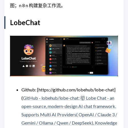
图；n 8 n 构建复杂工作流。
LobeChat
Github: [https://github.com/lobehub/lobe-chat]
(
GitHub - lobehub/lobe-chat: 🤯 Lobe Chat - an
open-source, modern-design AI chat framework.
Supports Multi AI Providers( OpenAI / Claude 3 /
Gemini / Ollama / Qwen / DeepSeek), Knowledge