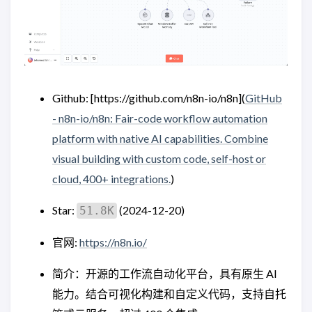
Github: [https://github.com/n8n-io/n8n](
GitHub
- n8n-io/n8n: Fair-code workflow automation
platform with native AI capabilities. Combine
visual building with custom code, self-host or
cloud, 400+ integrations.
)
Star:
(2024-12-20)
51.8K
官网:
https://n8n.io/
简介：开源的工作流自动化平台，具有原生 AI
能力。结合可视化构建和自定义代码，支持自托