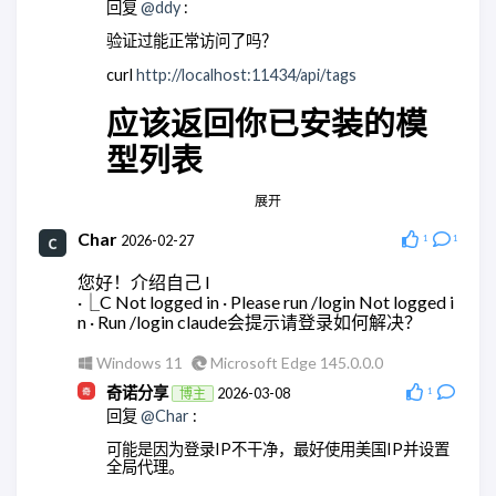
回复
@ddy
:
回复
@奇诺分享
:
验证过能正常访问了吗？
有相关教学么，查了全都是ai。单纯消耗token太贵
了
curl
http://localhost:11434/api/tags
Windows 11
Microsoft Edge 148.0.0.0
应该返回你已安装的模
奇诺分享
2026-05-28
博主
型列表
回复
@wodty
:
应该没有，都是集成大模型的。
展开
Android Quince Tart
Chrome 146.0.0.0
Windows 11
Chrome 148.0.0.0
Char
ddy
2026-02-27
2026-03-18
1
1
wodty
2026-05-28
回复
@奇诺分享
:
您好！介绍自己 l
回复
@奇诺分享
:
嗯，这里是正常的
·⎿C Not logged in · Please run /login Not logged i
集成没问题，但是全都跑大模型。有点贵。还是用
n · Run /login claude会提示请登录如何解决？
AstrBot api的方便点
Windows 10
Microsoft Edge 145.0.0.0
Windows 11
Microsoft Edge 145.0.0.0
ddy
2026-03-18
Windows 11
Microsoft Edge 148.0.0.0
回复
@奇诺分享
:
奇诺分享
2026-03-08
博主
1
回复
@Char
:
我重新来了一遍，现在可以了，非常感谢！！
可能是因为登录IP不干净，最好使用美国IP并设置
Windows 10
Microsoft Edge 145.0.0.0
全局代理。
奇诺分享
2026-03-18
博主