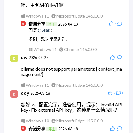
哇，主包讲的很好啊
现在微信机器人都没法玩了
Windows 11
Microsoft Edge 146.0.0.0
Linux
Chrome 145.0.0.0
奇诺分享
2026-04-13
博主
3
奇诺分享
2026-05-28
博主
回复
@Silas
:
回复
@wodty
:
多谢，欢迎常来逛逛。
😄没错
Windows 11
Chrome 146.0.0.0
Windows 11
Chrome 148.0.0.0
dw
2026-03-27
奇诺分享
2026-05-28
博主
回复
@wodty
:
ollama does not support parameters: [‘context_ma
nagement’]
可以试试微信官方的claude机器人。
Windows 11
Chrome 148.0.0.0
Windows 11
Microsoft Edge 146.0.0.0
wodty
ddy
2026-05-28
2026-03-18
1
4
回复
@奇诺分享
:
您好lz，配置完了，准备使用，提示：Invalid API
有相关教学么，查了全都是ai。单纯消耗token太贵
key · Fix external API key，这种是什么情况呢？
了
Windows 10
Microsoft Edge 145.0.0.0
Windows 11
Microsoft Edge 148.0.0.0
奇诺分享
2026-03-18
博主
wodty
2026-05-28