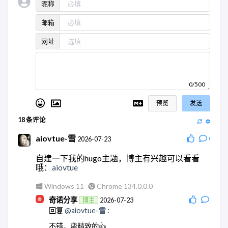
昵称
邮箱
网址
0/500
预览
发送
18
条评论
aiovtue-雪
2026-07-23
1
自建一下我的hugo主题，博主有兴趣可以看看
哦：
aiovtue
Windows 11
Chrome 134.0.0.0
奇诺分享
2026-07-23
博主
回复
@aiovtue-雪
:
不错，蛮精致的👍