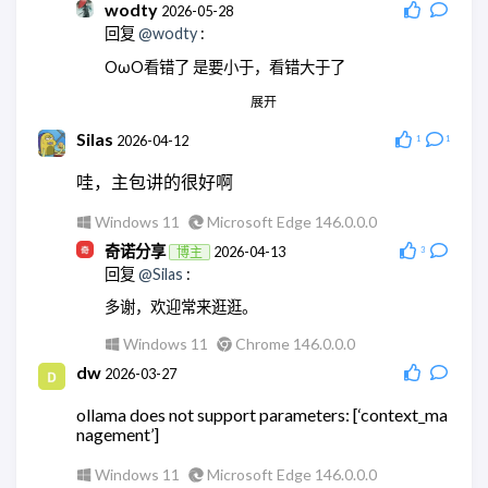
wodty
2026-05-28
回复
@wodty
:
OωO看错了 是要小于，看错大于了
展开
Linux
Chrome 145.0.0.0
wodty
2026-05-28
Silas
2026-04-12
1
1
回复
@奇诺分享
:
哇，主包讲的很好啊
现在微信机器人都没法玩了
Windows 11
Microsoft Edge 146.0.0.0
Linux
Chrome 145.0.0.0
奇诺分享
2026-04-13
博主
3
奇诺分享
2026-05-28
博主
回复
@Silas
:
回复
@wodty
:
多谢，欢迎常来逛逛。
😄没错
Windows 11
Chrome 146.0.0.0
Windows 11
Chrome 148.0.0.0
dw
2026-03-27
奇诺分享
2026-05-28
博主
回复
@wodty
:
ollama does not support parameters: [‘context_ma
nagement’]
可以试试微信官方的claude机器人。
Windows 11
Chrome 148.0.0.0
Windows 11
Microsoft Edge 146.0.0.0