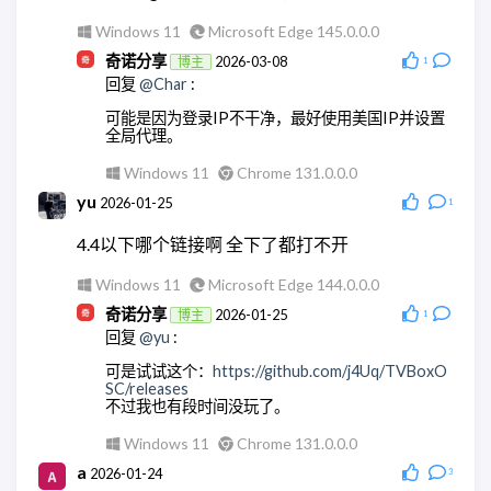
AstrBot api的方便点
Windows 10
Microsoft Edge 145.0.0.0
Windows 11
Microsoft Edge 145.0.0.0
ddy
2026-03-18
Windows 11
Microsoft Edge 148.0.0.0
回复
@奇诺分享
:
奇诺分享
2026-03-08
博主
1
回复
@Char
:
我重新来了一遍，现在可以了，非常感谢！！
可能是因为登录IP不干净，最好使用美国IP并设置
Windows 10
Microsoft Edge 145.0.0.0
全局代理。
奇诺分享
2026-03-18
博主
Windows 11
Chrome 131.0.0.0
回复
@ddy
:
yu
2026-01-25
1
不用客气。
4.4以下哪个链接啊 全下了都打不开
Android Quince Tart
Chrome 146.0.0.0
Windows 11
Microsoft Edge 144.0.0.0
奇诺分享
2026-01-25
博主
1
回复
@yu
:
可是试试这个：
https://github.com/j4Uq/TVBoxO
SC/releases
不过我也有段时间没玩了。
Windows 11
Chrome 131.0.0.0
a
2026-01-24
3