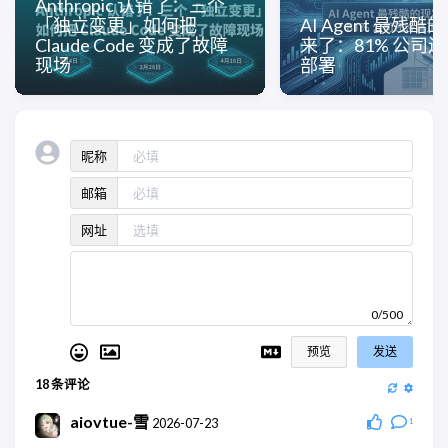
Anthropic 认错了：三个
「独立变更」如何把
AI Agent 最残
Claude Code 变成了故障
来了：81% 公司
现场
部署
昵称
邮箱
网址
0/500
预览
发送
18
条评论
aiovtue-雪
2026-07-23
1