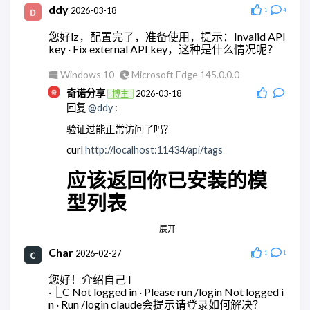
wodty
ddy
2026-05-28
2026-03-18
1
4
回复
@奇诺分享
:
您好lz，配置完了，准备使用，提示：Invalid API
有相关教学么，查了全都是ai。单纯消耗token太贵
key · Fix external API key，这种是什么情况呢？
了
Windows 10
Microsoft Edge 145.0.0.0
Windows 11
Microsoft Edge 148.0.0.0
奇诺分享
2026-03-18
博主
wodty
2026-05-28
回复
@ddy
:
回复
@奇诺分享
:
验证过能正常访问了吗？
有相关教学么，查了全都是ai。单纯消耗token太贵
了
curl
http://localhost:11434/api/tags
Windows 11
Microsoft Edge 148.0.0.0
应该返回你已安装的模
奇诺分享
2026-05-28
博主
型列表
回复
@wodty
:
应该没有，都是集成大模型的。
展开
Android Quince Tart
Chrome 146.0.0.0
Windows 11
Chrome 148.0.0.0
Char
ddy
2026-02-27
2026-03-18
1
1
wodty
2026-05-28
回复
@奇诺分享
:
您好！介绍自己 l
回复
@奇诺分享
:
嗯，这里是正常的
·⎿C Not logged in · Please run /login Not logged i
集成没问题，但是全都跑大模型。有点贵。还是用
n · Run /login claude会提示请登录如何解决？