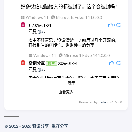
好多微信电脑接入的都被封了。这个会被封吗？
Windows 11
Microsoft Edge 144.0.0.0
a
2026-01-24
1
回复
@a
:
楼主不好意思，没说清楚。之前用过几个开源的，
有被封号的可能性。谢谢楼主的分享
Windows 11
Microsoft Edge 144.0.0.0
奇诺分享
2026-01-24
博主
回复
@a
:
不幸的告诉你有可能会的，所以一定更要用备用微
信号。
展开
查看更多
Windows 11
Chrome 131.0.0.0
奇诺分享
2026-01-24
博主
Powered by
Twikoo
v1.6.39
回复
@a
:
没事。所以一定要用备用号，封了就按提示等几天
后申请解封。
© 2012 - 2026 奇诺分享 | 重在分享
Windows 11
Chrome 131.0.0.0