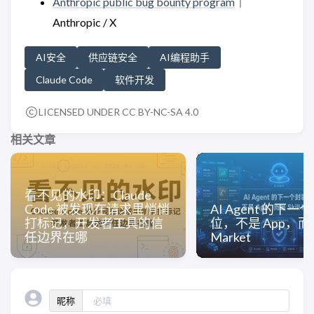
Anthropic public bug bounty program
｜
Anthropic / X
AI安全
供应链安全
AI编程助手
Claude Code
软件开发
LICENSED UNDER CC BY-NC-SA 4.0
相关文章
看不见的水印：Claude
Code 被发现在请求里悄悄
AI Agent 的下
打标记，开发者工具的信
位，不是 App，而是 
任边界在哪
Market
昵称