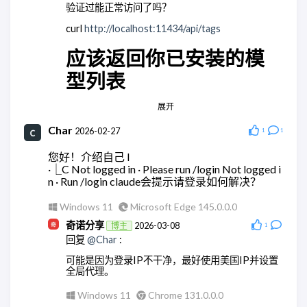
验证过能正常访问了吗？
有相关教学么，查了全都是ai。单纯消耗token太贵
了
curl
http://localhost:11434/api/tags
Windows 11
Microsoft Edge 148.0.0.0
应该返回你已安装的模
奇诺分享
2026-05-28
博主
型列表
回复
@wodty
:
应该没有，都是集成大模型的。
展开
Android Quince Tart
Chrome 146.0.0.0
Windows 11
Chrome 148.0.0.0
Char
ddy
2026-02-27
2026-03-18
1
1
wodty
2026-05-28
回复
@奇诺分享
:
您好！介绍自己 l
回复
@奇诺分享
:
嗯，这里是正常的
·⎿C Not logged in · Please run /login Not logged i
集成没问题，但是全都跑大模型。有点贵。还是用
n · Run /login claude会提示请登录如何解决？
AstrBot api的方便点
Windows 10
Microsoft Edge 145.0.0.0
Windows 11
Microsoft Edge 145.0.0.0
ddy
2026-03-18
Windows 11
Microsoft Edge 148.0.0.0
回复
@奇诺分享
:
奇诺分享
2026-03-08
博主
1
回复
@Char
:
我重新来了一遍，现在可以了，非常感谢！！
可能是因为登录IP不干净，最好使用美国IP并设置
Windows 10
Microsoft Edge 145.0.0.0
全局代理。
奇诺分享
2026-03-18
博主
Windows 11
Chrome 131.0.0.0
回复
@ddy
: