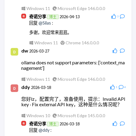
Windows 11
Microsoft Edge 146.0.0.0
Linux
Chrome 145.0.0.0
奇诺分享
2026-04-13
博主
3
奇诺分享
2026-05-28
博主
回复
@Silas
:
回复
@wodty
:
多谢，欢迎常来逛逛。
😄没错
Windows 11
Chrome 146.0.0.0
Windows 11
Chrome 148.0.0.0
dw
2026-03-27
奇诺分享
2026-05-28
博主
回复
@wodty
:
ollama does not support parameters: [‘context_ma
nagement’]
可以试试微信官方的claude机器人。
Windows 11
Chrome 148.0.0.0
Windows 11
Microsoft Edge 146.0.0.0
wodty
ddy
2026-05-28
2026-03-18
1
4
回复
@奇诺分享
:
您好lz，配置完了，准备使用，提示：Invalid API
有相关教学么，查了全都是ai。单纯消耗token太贵
key · Fix external API key，这种是什么情况呢？
了
Windows 10
Microsoft Edge 145.0.0.0
Windows 11
Microsoft Edge 148.0.0.0
奇诺分享
2026-03-18
博主
wodty
2026-05-28
回复
@ddy
:
回复
@奇诺分享
: